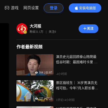
游戏
网页设置
登录
安装电脑版
内容更精彩
大河报
关注
粉丝
51.1万
|
关注
0
作者最新视频
演员史元庭回顾泰山陪爬最
低谷时期：最困难时卡里 只
剩2万元，眼看坐吃山空
164
|
01:07
-4小时前
景区插班生｜ 36岁男演员无
戏可拍，今年7月入职长春市
动植物公园担任二郎神NP
327
|
07:23
C，在景区，他经历过舞台
1评论
14小时前
冷场和观众搅局，也因粉丝