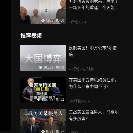
91岁抗美援朝老兵，等来了
捧场感动落泪，他首次谈及
一场16年的重逢：今天能坐
薪资待遇，称能多赚钱也不
在一起的，只剩他们仨了
敢花……
1999
|
05:00
4评论
08-04
推荐视频
反制美国！中方公布5项措
施！
10.2万
|
06:49
46评论
22小时前
在美国不受待见的黄仁勋，
为什么非来中国不可？
105.4万
|
07:32
214评论
05-16
二战美国最强男人，马歇尔
有多厉害？
8781
|
03:37