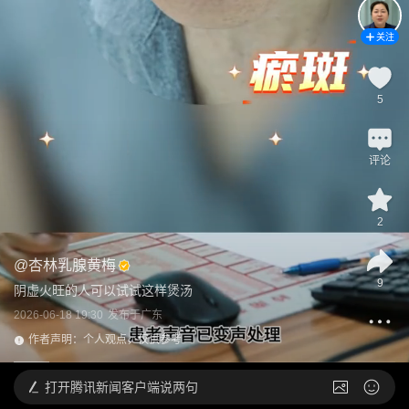
关注
5
评论
2
@
杏林乳腺黄梅
9
阴虚火旺的人可以试试这样煲汤
2026-06-18 19:30
发布于
广东
作者声明：个人观点，仅供参考
打开
腾讯新闻客户端说两句