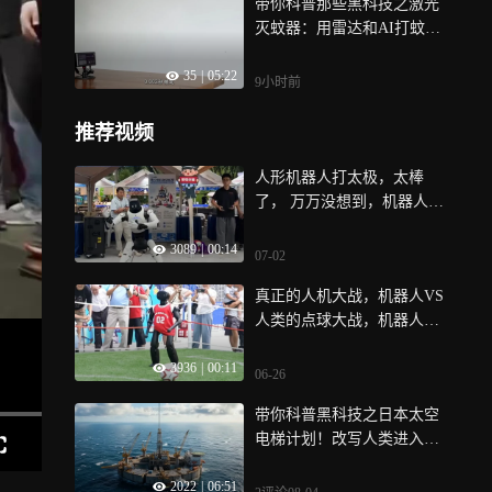
带你科普那些黑科技之激光
灭蚊器：用雷达和AI打蚊子
的技术有多
35
|
05:22
9小时前
推荐视频
人形机器人打太极，太棒
了， 万万没想到，机器人练
起太极有模有样，动作标准
3089
|
00:14
韵味十足，科技和老祖宗的
07-02
功夫结合，氛围感直接拉满
真正的人机大战，机器人VS
人类的点球大战，机器人竟
“梅开二度”
3936
|
00:11
06-26
带你科普黑科技之日本太空
电梯计划！改写人类进入太
空的新方式？
2022
|
06:51