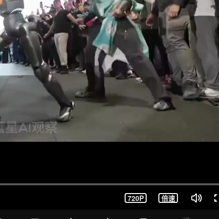
720P
倍速