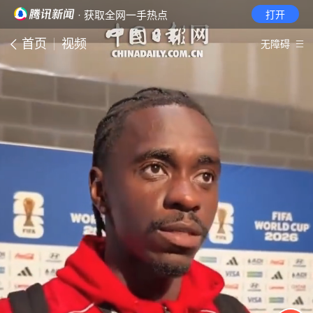
· 获取全网一手热点
打开
首页
视频
无障碍