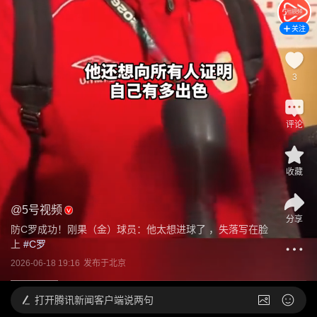
关注
3
评论
收藏
@
5号视频
分享
防C罗成功！刚果（金）球员：他太想进球了 ，失落写在脸
上
 #
C罗
2026-06-18 19:16
发布于
北京
打开
腾讯新闻客户端说两句