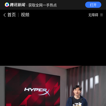
· 获取全网一手热点
打开
首页
视频
无障碍