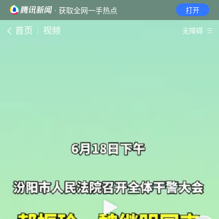
· 获取全网一手热点
打开
首页
视频
无障碍