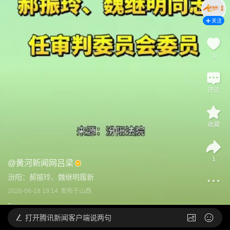
关注
1
评论
收藏
1
@
黄河新闻网吕梁
汾阳：郝振玲、魏继明履新
2026-06-18 19:14
发布于
山西
打开
腾讯新闻客户端说两句