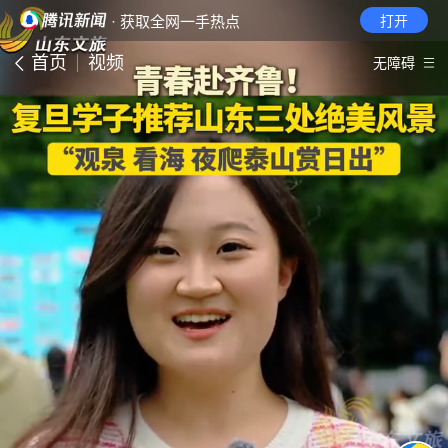
· 获取全网一手热点
打开
首页
视频
无障碍