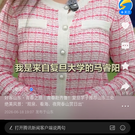
关注
1
评论
收藏
@
闪电新闻
分享
好客山东・青春之旅｜青春赴齐鲁！复旦学子推荐山东三处
绝美风景：“观泉、看海、夜爬泰山赏日出”
2026-06-18 19:07
发布于
山东
打开
腾讯新闻客户端说两句