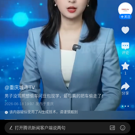
关注
评论
1
@
重庆城市TV
分享
男子没驾照想偷车问豆包现学，最后真的把车偷走了！
2026-06-18 19:07
发布于
重庆
该内容疑似使用了AI生成技术，请谨慎甄别
打开
腾讯新闻客户端说两句