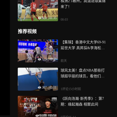
株洲2:1郴州，高清进球集锦
近，株洲，等你来
来了！
528
|
01:35
08-03
推荐视频
【集锦】香港中文大学69-91
延世大学 具昇採&李海松齐
砍20+延世大学轻取港中文
135
|
02:53
前天
球风太美！盘点NBA那些打
球超华丽的球员，看他们打
球赏心悦目
367
|
02:11
1评论
15小时前
《跃向浩瀚·新秀季》：第7
期：缘起瀚森 相聚此间
5.1万
|
13:56