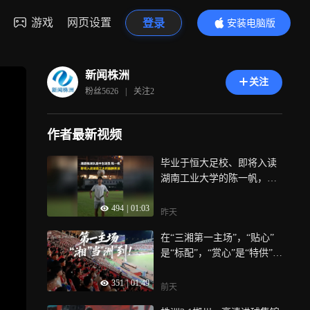
游戏
网页设置
登录
安装电脑版
内容更精彩
新闻株洲
关注
粉丝
5626
|
关注
2
作者最新视频
毕业于恒大足校、即将入读
湖南工业大学的陈一帆，今
年湘超选择为株洲队效力
494
|
01:03
昨天
在“三湘第一主场”，“贴心”
是“标配”，“赏心”是“特供”，
我们不止想让你看到主场的
351
|
01:49
热闹，更想让你感受到主场
前天
的温暖，无论主客，不问远