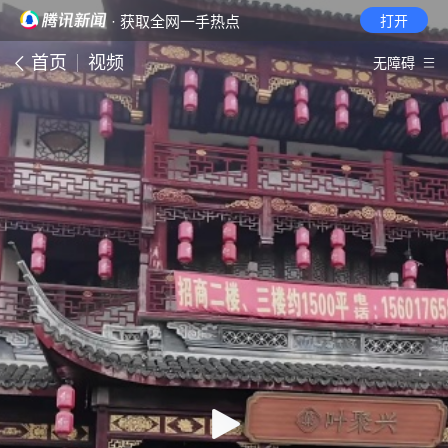
· 获取全网一手热点
打开
首页
视频
无障碍