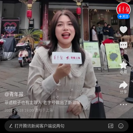
关注
评论
收藏
分享
@
青年报
非遗粽子也有主理人 老字号做出了新滋味
2026-06-18 19:00
发布于
上海
打开
腾讯新闻客户端说两句