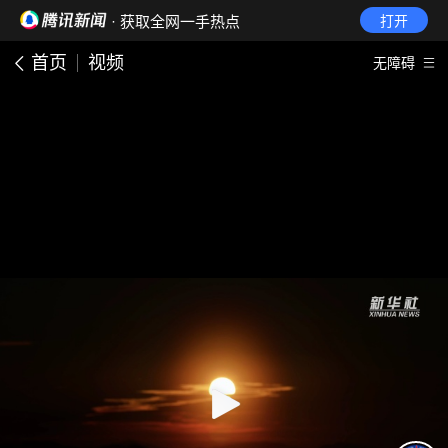
· 获取全网一手热点
打开
首页
视频
无障碍