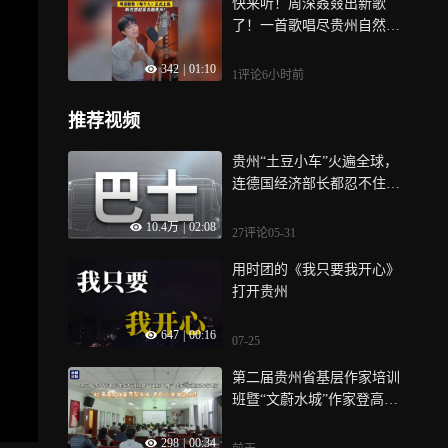
快来听！周深叒叕出新歌
了！一首歌唱尽贵州自然山
水和人文风情！
342
|
01:10
1评论
6小时前
推荐视频
贵州“土豆小车”火遍全球，
连德国经济部长都忍不住上
车体验
10.4万
|
02:08
27评论
05-31
用时团的《我只要我开心》
打开贵州
647
|
00:16
07-25
第二届贵州省基层作家培训
班暨“文蔚水城”作家登高班
正式开班，42名基层作家齐
298
|
00:34
聚水城，开启15天文学研修