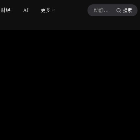
财经
AI
更多
动静贵州
搜索