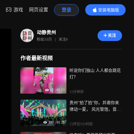
游戏
网页设置
登录
安装电脑版
内容更精彩
动静贵州
关注
粉丝
3.0万
|
关注
0
作者最新视频
听说你们独山 人人都会跳花
灯？
12
|
01:13
11分钟前
贵州“拍了拍”你，并邀你来
律动一夏， 风光管饱，音乐
管够，23℃的夏夜只管尽兴
300
|
01:28
15评论
5小时前