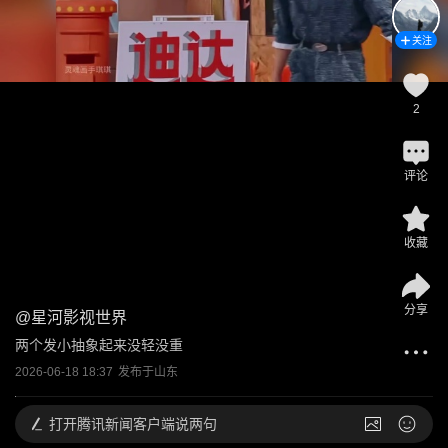
关注
2
评论
收藏
分享
@
星河影视世界
两个发小抽象起来没轻没重
2026-06-18 18:37
发布于
山东
打开
腾讯新闻客户端说两句