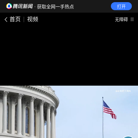
· 获取全网一手热点
打开
首页
视频
无障碍