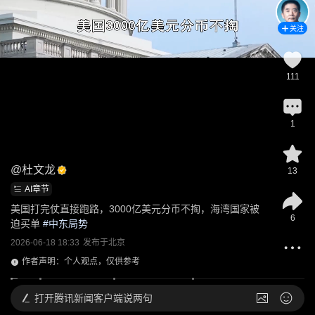
关注
111
1
@
杜文龙
13
AI章节
美国打完仗直接跑路，3000亿美元分币不掏，海湾国家被
6
迫买单
 #
中东局势
2026-06-18 18:33
发布于
北京
作者声明：个人观点，仅供参考
打开
腾讯新闻客户端说两句