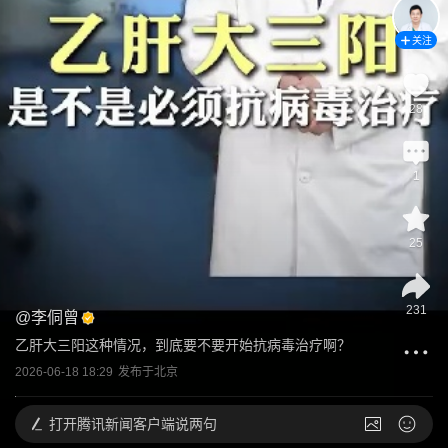
关注
28
1
25
231
@
李侗曾
乙肝大三阳这种情况，到底要不要开始抗病毒治疗啊？
2026-06-18 18:29
发布于
北京
打开
腾讯新闻客户端说两句