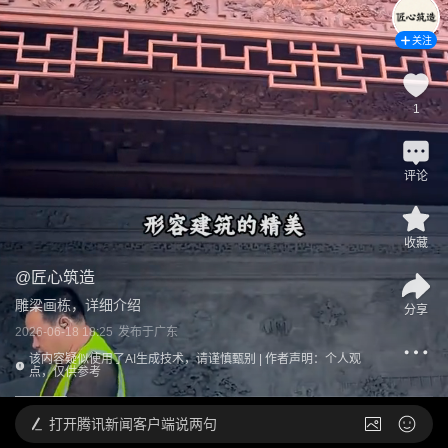
关注
1
评论
收藏
@
匠心筑造
雕梁画栋，详细介绍
分享
2026-06-18 18:25
发布于
广东
该内容疑似使用了AI生成技术，请谨慎甄别 | 作者声明：个人观
点，仅供参考
打开
腾讯新闻客户端说两句