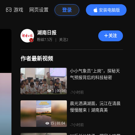
游戏
网页设置
登录
安装电脑版
内容更精彩
湖南日报
关注
粉丝
7.5万
|
关注
2
作者最新视频
小小气象员“上岗”，探秘天
气预报背后的科技秘密
5
|
00:56
-7小时前
晨光洒满湖面，沅江在清晨
慢慢醒来丨湖南真美
15
|
01:04
-7小时前