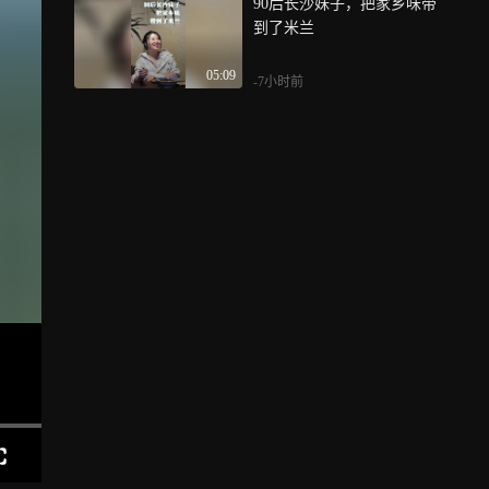
90后长沙妹子，把家乡味带
到了米兰
05:09
-7小时前