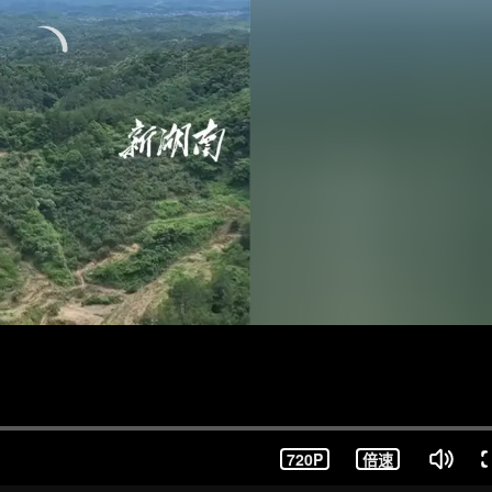
720P
倍速