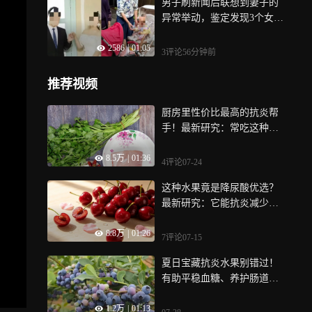
男子刷新闻后联想到妻子的
异常举动，鉴定发现3个女儿
都非亲生，崩溃起诉
2586
|
01:05
3评论
56分钟前
推荐视频
厨房里性价比最高的抗炎帮
手！最新研究：常吃这种菜
能平稳血糖，预防癌症，但
8.5万
|
01:36
这几类人要慎吃
4评论
07-24
这种水果竟是降尿酸优选？
最新研究：它能抗炎减少尿
酸生成，痛风发作风险降3
8.8万
|
01:26
0%！但有一点要注意
7评论
07-15
夏日宝藏抗炎水果别错过！
有助平稳血糖、养护肠道，
很多人吃法错误白白浪费营
1.2万
|
01:13
养！