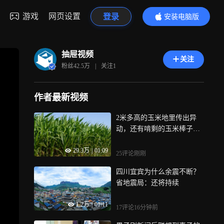
游戏
网页设置
登录
安装电脑版
内容更精彩
抽屉视频
关注
粉丝
42.5万
|
关注
1
作者最新视频
2米多高的玉米地里传出异
动，还有啃剩的玉米棒子，
群众举报后牵出杀人犯行踪
29.3万
|
01:09
25评论
刚刚
四川宜宾为什么余震不断？
省地震局：还将持续
1.2万
|
01:11
17评论
16分钟前