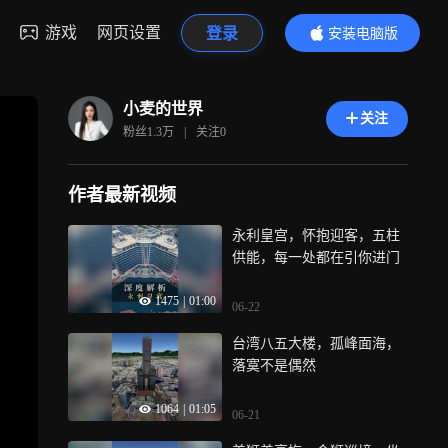
游戏
网页设置
登录
安装电脑版
内容更精彩
小麦的世界
关注
粉丝
1.3万
|
关注
0
作者最新视频
永利皇宫，怀抱迎客，五柱
供能，每一处都在引你进门
1475
|
01:00
06-22
台湾八五大楼，孤峰面海，
落寞不是偶然
1064
|
01:05
06-21