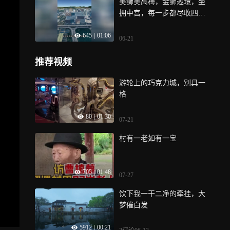
美狮美高梅，金狮巡境，坐
拥中宫，每一步都尽收四方
之势
645
|
01:06
06-21
推荐视频
游轮上的巧克力城，別具一
格
80
|
01:30
07-21
村有一老如有一宝
705
|
01:48
07-27
饮下我一干二净的牵挂，大
梦催白发
5912
|
00:21