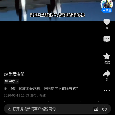
关注
8
1
收藏
@
兵器演武
3
AI章节
图 - 95：螺旋桨轰炸机，凭啥速度不输喷气式？
2026-06-19 11:53
发布于
福建
打开
腾讯新闻客户端说两句