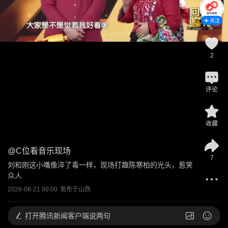
关注
2
评论
收藏
@
C位看音乐现场
7
刘和刚这小嘴像淬了毒一样，现场打趣陈寒柏的光头，惹笑
众人
2026-06-21 00:00
发布于
山西
打开
腾讯新闻客户端说两句