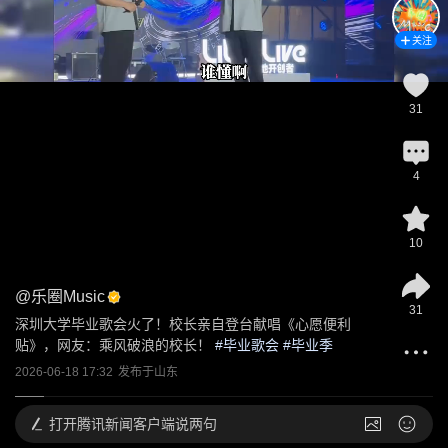
关注
31
4
10
@
乐圈Music
31
深圳大学毕业歌会火了！校长亲自登台献唱《心愿便利
贴》，网友：乘风破浪的校长！
 #
毕业歌会
 #
毕业季
2026-06-18 17:32
发布于
山东
打开
腾讯新闻客户端说两句