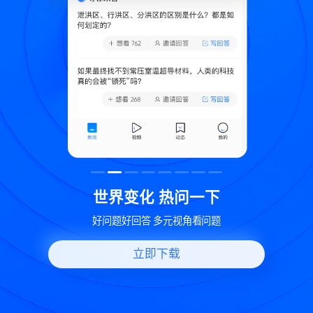
致
世界变化 热问一下
好问题好回答 多元视角看问题
立即下载