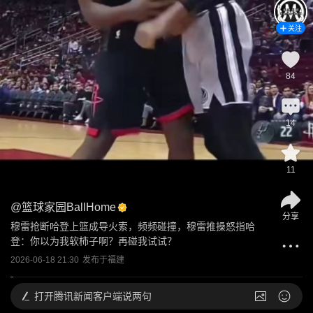
关注
84
14
11
@
篮球家园BallHome
分享
穆雷抢断哈登上篮成导火索，频频碰撞，穆雷推搡怒指哈
登：你以为我软柿子啊？再碰我试试？
2026-06-18 21:30
发布于
福建
打开
腾讯新闻客户端说两句