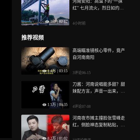
河南安阳：高温下的“一抹
警后，嵩县消防救援大队立
夏天里那些容易被忽视的阳
红” 七月流火，烈日如灼，
即出动前往营救
光“纵火犯”
在安阳高速公路的滚滚热浪
161
|
02:12
中，有一群人身着反光衣，
4小时前
用汗水擦亮初心，他们是党
员，是先锋，他们俯身于16
推荐视频
0℃的沥青旁，攀爬于晒得烫
手的金属架上，奔波于疾驰
高端瞄准镜核心零件，竟产
的车流间，每一次挥锹，都
自河南南阳
是对责任的丈量；每一次巡
检，都是对平安的守护
1.4万
|
03:15
3评论
06-15
刀酱：河南说唱能多甜？甜
妹配方言，声音一出来，说
话都变得温柔
1.5万
|
03:35
4评论
07-08
河南夜市摊主撞脸张雪峰走
红，侧脸神态复制粘贴，网
友：多希望是他换了种活
8.2万
|
01:02
法！