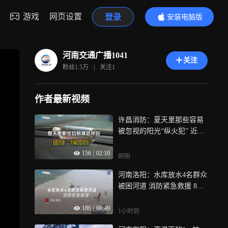
游戏
网页设置
登录
安装电脑版
内容更精彩
河南交通广播1041
关注
粉丝
1.5万
|
关注
1
作者最新视频
许昌消防：夏天里那些容易
被忽视的阳光“纵火犯” 近
日，在河南省许昌市长葛市
156
|
02:10
某副食店门口，一堆矿泉水
刚刚
纸箱突然冒烟起火，幸好被
河南洛阳：水库放水4名群众
一名路过的消防员及时发
被困河道 消防紧急救援 8月2
现，并和店老板一起迅速扑
日14时14分，洛阳市嵩县黄
灭，未酿成大祸，事后查
186
|
00:49
庄乡，4名群众因上游水库放
明，起火元凶竟是一桶放在
1小时前
水被困河道，情况紧急，接
纸箱上展示的桶装矿泉水，