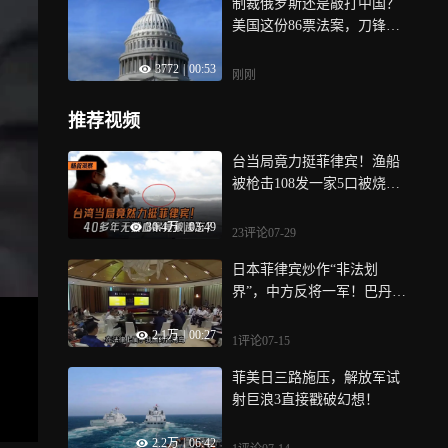
制裁俄罗斯还是敲打中国？
美国这份86票法案，刀锋指
向能源买家
3772
|
00:53
刚刚
推荐视频
台当局竟力挺菲律宾！渔船
被枪击108发一家5口被烧
死，40多年无数血案竟被遗
30.4万
|
03:49
忘？
23评论
07-29
日本菲律宾炒作“非法划
界”，中方反将一军！巴丹群
岛有何争议？
2.1万
|
00:27
1评论
07-15
菲美日三路施压，解放军试
射巨浪3直接戳破幻想！
2.2万
|
06:42