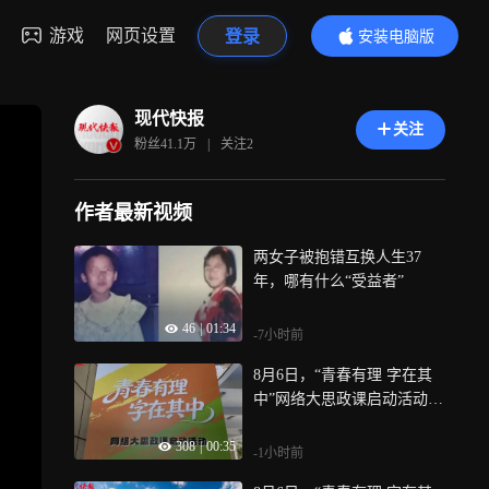
游戏
网页设置
登录
安装电脑版
内容更精彩
现代快报
关注
粉丝
41.1万
|
关注
2
作者最新视频
两女子被抱错互换人生37
年，哪有什么“受益者”
46
|
01:34
-7小时前
8月6日，“青春有理 字在其
中”网络大思政课启动活动在
常州举行
308
|
00:35
-1小时前