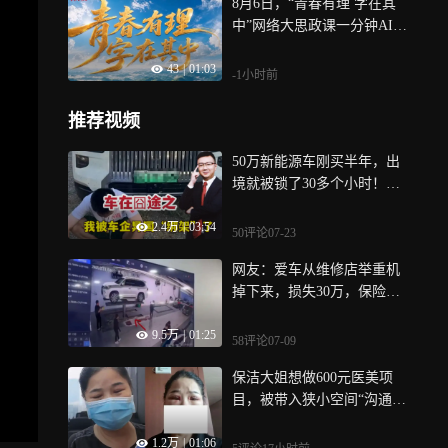
8月6日，“青春有理 字在其
中”网络大思政课一分钟AI概
念片发布
43
|
01:03
-1小时前
推荐视频
50万新能源车刚买半年，出
境就被锁了30多个小时！客
服：无法提前报备
2.4万
|
03:54
50评论
07-23
网友：爱车从维修店举重机
掉下来，损失30万，保险和
店家都不赔！
9.5万
|
01:25
58评论
07-09
保洁大姐想做600元医美项
目，被带入狭小空间“沟通”
后掏空5万元积蓄，“感觉不
1.2万
|
01:06
消费不准出来”