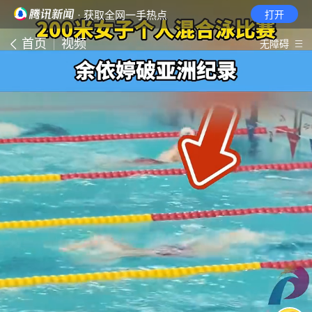
· 获取全网一手热点
打开
首页
视频
无障碍