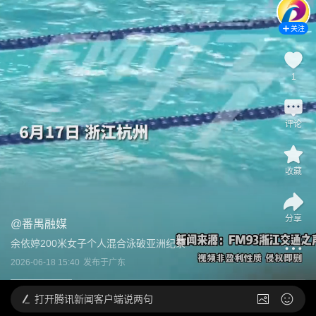
关注
1
评论
收藏
分享
@
番禺融媒
余依婷200米女子个人混合泳破亚洲纪录
2026-06-18 15:40
发布于
广东
打开
腾讯新闻客户端说两句