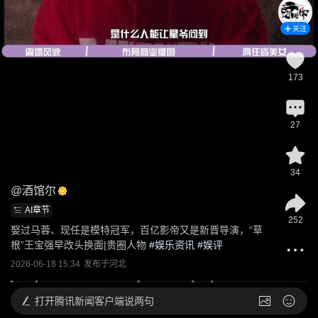
关注
173
27
34
@
酒馆尔
AI章节
252
娶过马蓉、现任是模特冠军，百亿影帝又是新晋导演，“草
根”王宝强早改头换面|贵圈人物
 #
娱乐资讯
 #
娱评
2026-06-18 15:34
发布于
河北
打开
腾讯新闻客户端说两句