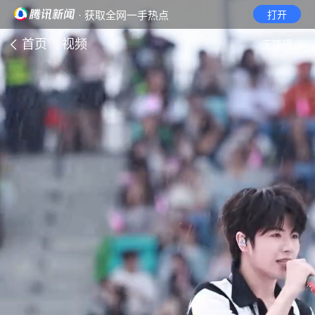
· 获取全网一手热点
打开
首页
视频
无障碍