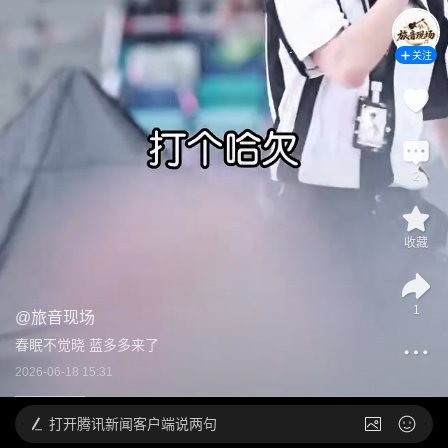
关注
2
收藏
1
@
旅音现场
春眠不觉晓 蓝多多来了
2026-06-18 15:31
打开
腾讯新闻客户端说两句