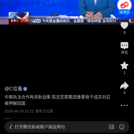
关注
9
评论
1
@
C位看
4
中柬执法合作再添新战果 陈志犯罪集团重要骨干成员刘忍
被押解回国
2026-06-18 15:22
发布于
山西
打开
腾讯新闻客户端说两句