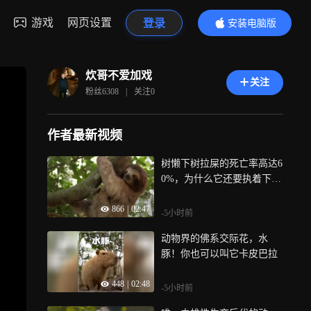
游戏
网页设置
登录
安装电脑版
内容更精彩
炊哥不爱加戏
关注
粉丝
6308
|
关注
0
作者最新视频
树懒下树拉屎的死亡率高达6
0%，为什么它还要执着下树
呢？
866
|
02:47
-5小时前
动物界的佛系交际花，水
豚！你也可以叫它卡皮巴拉
448
|
02:48
-5小时前