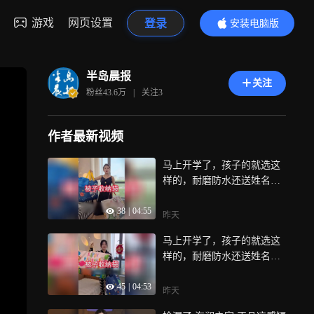
游戏
网页设置
登录
安装电脑版
内容更精彩
半岛晨报
关注
粉丝
43.6万
|
关注
3
作者最新视频
马上开学了，孩子的就选这
样的，耐磨防水还送姓名
牌，这回再也不怕孩子拿错
38
|
04:55
了
昨天
马上开学了，孩子的就选这
样的，耐磨防水还送姓名
牌，这回再也不怕孩子拿错
45
|
04:53
了
昨天