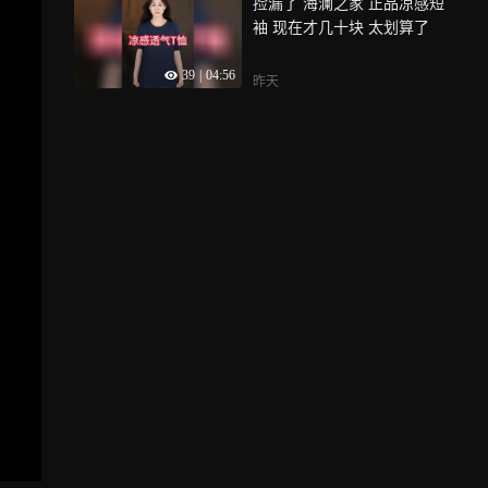
捡漏了 海澜之家 正品凉感短
袖 现在才几十块 太划算了
39
|
04:56
昨天