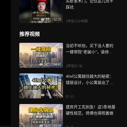
买卧室木门，记住这几点不
踩坑
885
|
02:35
1评论
15小时前
推荐视频
当初不听劝，买下没人要的
一楼带院“老破小”，装修
后：人人羡慕
3871
|
04:45
2评论
07-30
40㎡公寓越住越大的秘密：
错层设计，小公寓装出了大
平层既视感
785
|
04:25
07-13
建房开工先别急！这5条地基
硬性规范，师傅也得照着做
1028
|
03:49