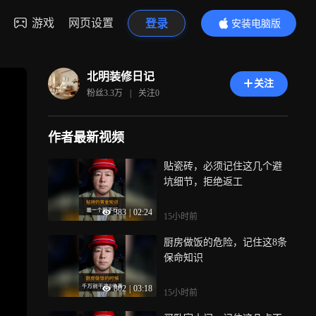
游戏
网页设置
登录
安装电脑版
内容更精彩
北明装修日记
关注
粉丝
3.3万
|
关注
0
作者最新视频
贴瓷砖，必须记住这几个避
坑细节，拒绝返工
383
|
02:24
15小时前
厨房做饭的危险，记住这8条
保命知识
802
|
03:18
15小时前