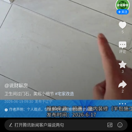
关注
5
评论
3
@
说财聊房
2
卫生间过门石，美观小细节
 #
宅家改造
2026-06-19 09:30
发布于
辽宁
作者声明：个人观点，仅供参考 | 该视频包含历史画面
打开
腾讯新闻客户端说两句