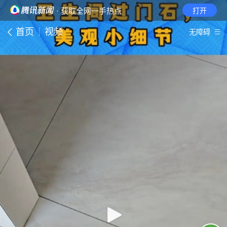
· 获取全网一手热点
打开
首页
视频
无障碍