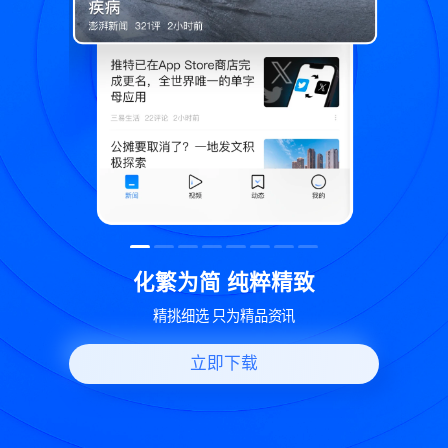
精致
世界变化 热问一下
资讯
好问题好回答 多元视角看问题
立即下载