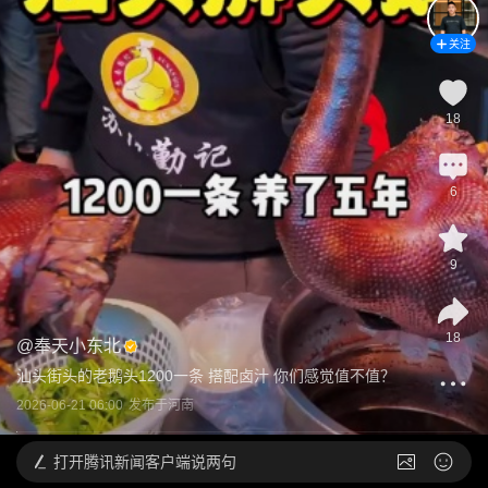
关注
18
6
9
18
@
奉天小东北
汕头街头的老鹅头1200一条 搭配卤汁 你们感觉值不值？
2026-06-21 06:00
发布于
河南
打开
腾讯新闻客户端说两句