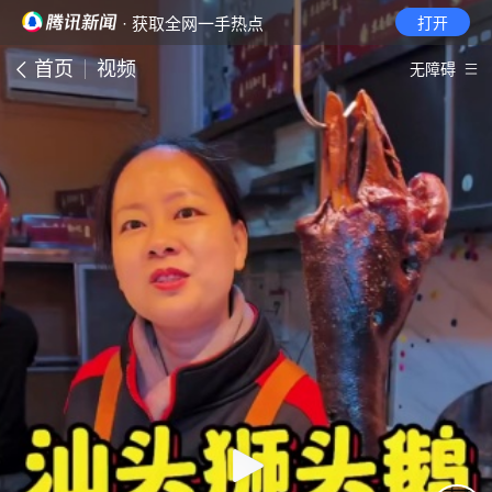
· 获取全网一手热点
打开
首页
视频
无障碍