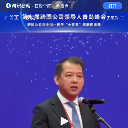
· 获取全网一手热点
打开
首页
视频
无障碍