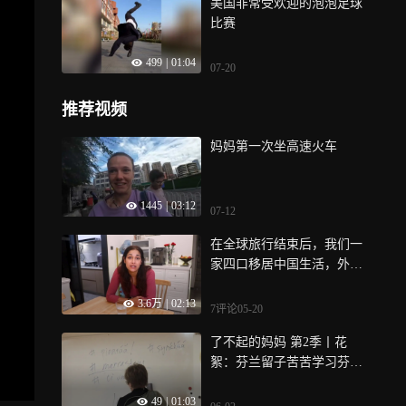
美国非常受欢迎的泡泡足球
比赛
499
|
01:04
07-20
推荐视频
妈妈第一次坐高速火车
1445
|
03:12
07-12
在全球旅行结束后，我们一
家四口移居中国生活，外国
夫妇庆幸回忆｜纪录片
3.6万
|
02:13
7评论
05-20
了不起的妈妈 第2季丨花
絮：芬兰留子苦苦学习芬兰
语的日常
49
|
01:03