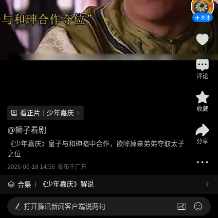
关注
评论
收藏
看正片
少年嘉庆
@
狮子看剧
分享
《少年嘉庆》皇子与和珅暗中合作，欲除掉亲弟弟夺取太子
之位
2026-06-18 14:56
发布于
广东
《少年嘉庆》解说
合集
打开
腾讯新闻客户端说两句