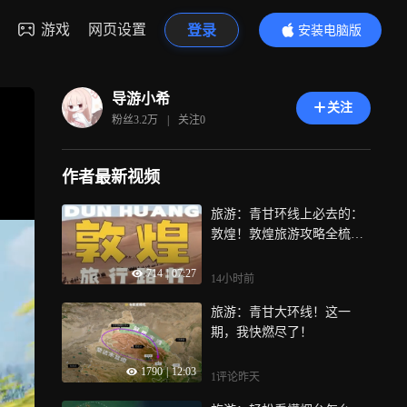
游戏
网页设置
登录
安装电脑版
内容更精彩
导游小希
关注
粉丝
3.2万
|
关注
0
作者最新视频
旅游：青甘环线上必去的：
敦煌！敦煌旅游攻略全梳
理！
714
|
07:27
14小时前
旅游：青甘大环线！这一
期，我快燃尽了！
1790
|
12:03
1评论
昨天