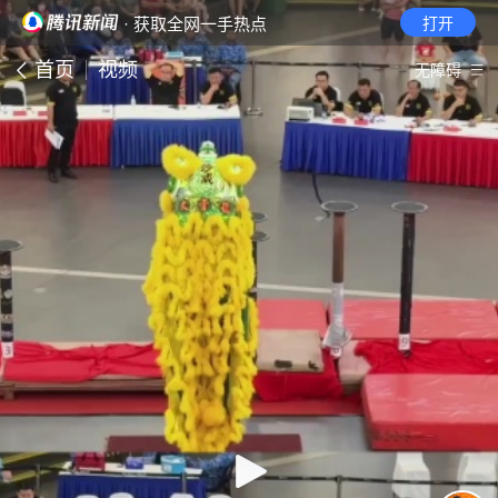
· 获取全网一手热点
打开
首页
视频
无障碍