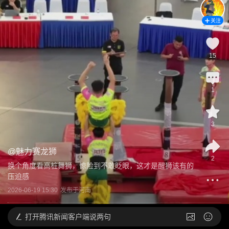
关注
15
1
3
@
魅力赛龙狮
2
换个角度看高桩舞狮，惊险到不敢眨眼，这才是醒狮该有的
压迫感
2026-06-19 15:30
发布于
河南
打开
腾讯新闻客户端说两句