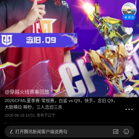
关注
评论
收藏
@
穿越火线赛事回放
分享
2026CFML夏季赛·常规赛，白鲨 vs Q9，快手，念旧.Q9，
大胆横拉 瞬秒，三人念旧三杀
2026-06-18 14:51
发布于
辽宁
打开
腾讯新闻客户端说两句