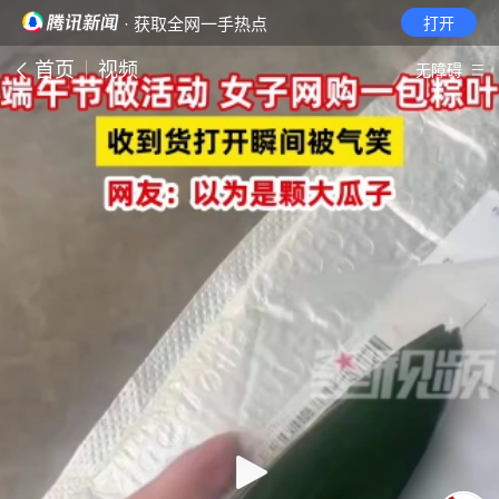
· 获取全网一手热点
打开
首页
视频
无障碍