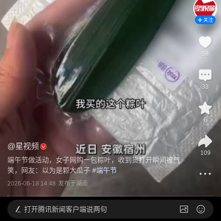
关注
59
33
6
@
星视频
109
端午节做活动，女子网购一包粽叶，收到货打开瞬间被气
笑，网友：以为是颗大瓜子
 #
端午节
2026-06-18 14:48
发布于
湖南
打开
腾讯新闻客户端说两句