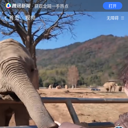
· 获取全网一手热点
打开
首页
视频
无障碍