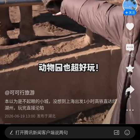
关注
9
评论
6
@
可可行旅游
9
本以为是不起眼的小城，没想到上海出发1小时高铁直达的
湖州，玩完直接沦陷
2026-06-19 13:00
发布于
湖北
打开
腾讯新闻客户端说两句