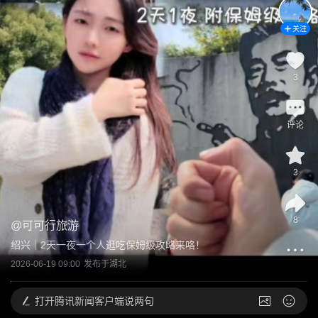
关注
3
评论
3
8
@
可可行旅游
绍兴｜2天一夜一个人逛吃保姆级攻略来咯！
2026-06-19 09:00
发布于
湖北
打开
腾讯新闻客户端说两句