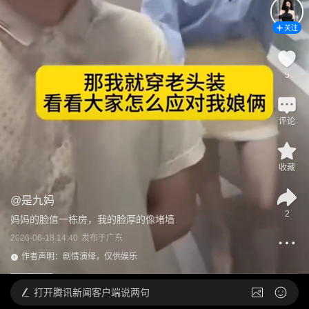
关注
5
评论
收藏
@
是九妈
2
妈妈的脸值一栋房，我的脸厚的像堵墙
2026-06-18 14:40
发布于
广东
作者声明：剧情演绎，仅供娱乐
打开
腾讯新闻客户端说两句