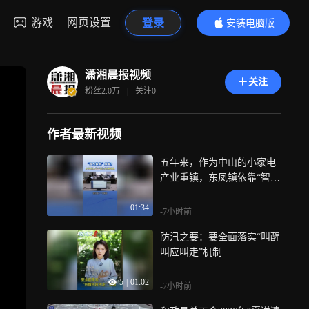
游戏
网页设置
登录
安装电脑版
内容更精彩
潇湘晨报视频
关注
粉丝
2.0万
|
关注
0
作者最新视频
五年来，作为中山的小家电
产业重镇，东凤镇依靠“智改
数转”，推动企业数字化转型
01:34
和人工智能应用，实现降本
-7小时前
增效，今年上半年，东凤镇
防汛之要：要全面落实“叫醒
工业投资同比增长超12%，
叫应叫走”机制
其中“智改数转”是重要的内
驱动力
5
|
01:02
-7小时前