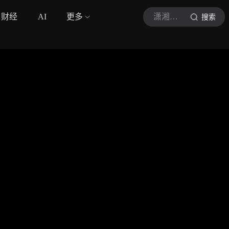
财经
AI
更多
潇湘晨报视频
搜索