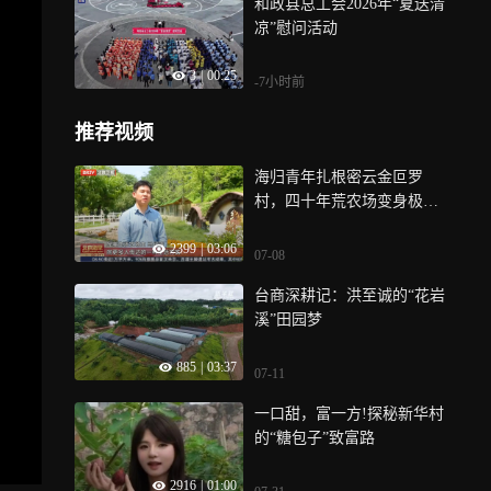
和政县总工会2026年“夏送清
凉”慰问活动
3
|
00:25
-7小时前
推荐视频
海归青年扎根密云金叵罗
村，四十年荒农场变身极简
生态农场，绘就乡村新图景
2399
|
03:06
07-08
台商深耕记：洪至诚的“花岩
溪”田园梦
885
|
03:37
07-11
一口甜，富一方!探秘新华村
的“糖包子”致富路
2916
|
01:00