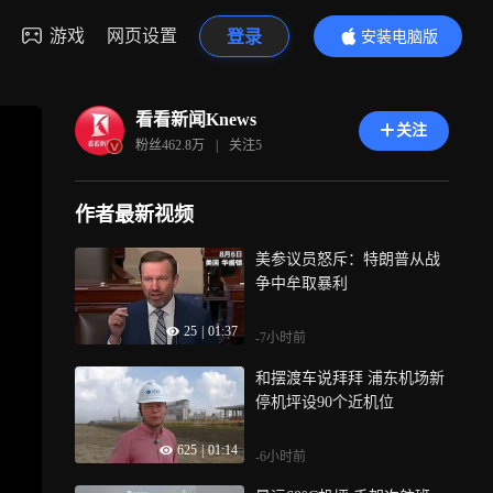
游戏
网页设置
登录
安装电脑版
内容更精彩
看看新闻Knews
关注
粉丝
462.8万
|
关注
5
作者最新视频
美参议员怒斥：特朗普从战
争中牟取暴利
25
|
01:37
-7小时前
和摆渡车说拜拜 浦东机场新
停机坪设90个近机位
625
|
01:14
-6小时前