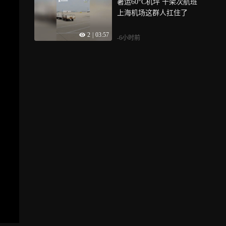
暑运60°C机坪 千架次航班
上海机场这群人扛住了
2
|
03:57
-6小时前