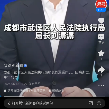
关注
4
评论
1
@
锦观新闻
成都市武侯区人民法院执行局局长刘潺潺同志，因病逝世，
2
享年43岁
2026-06-18 14:27
发布于
四川
该内容疑似使用了AI生成技术，请谨慎甄别
打开
腾讯新闻客户端说两句