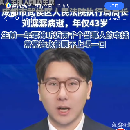
· 获取全网一手热点
打开
首页
视频
无障碍